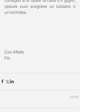
consiglio è di usare la calla o il giglio, 
oppure puoi scegliere un tulipano o 
un’orchidea. 
Con Affetto 
Flò 