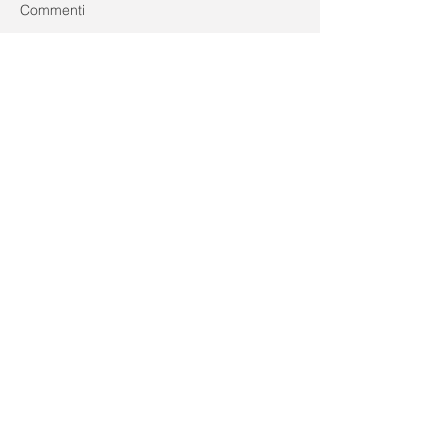
Commenti
Scrivi un commento...
Recent Posts
Gestisci il blog dal tuo sito live e da
mobile!
Crea un blog professionale