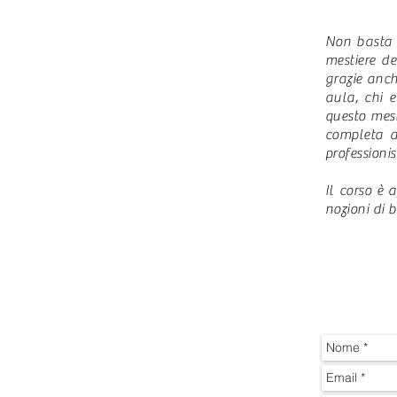
Non basta 1
mestiere de
grazie anch
aula, chi 
questo mest
completa a
professionis
Il corso è 
nozioni di 