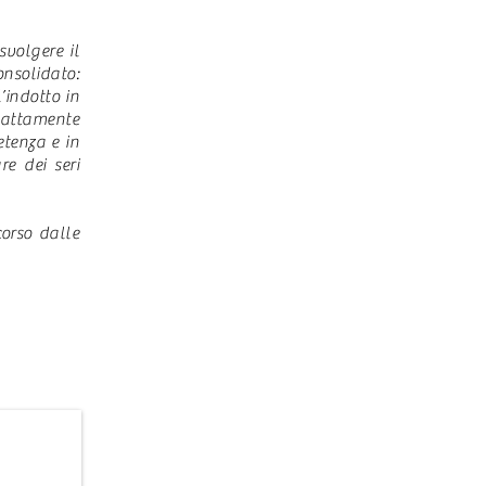
volgere il
onsolidato:
’indotto in
sattamente
etenza e in
e dei seri
corso dalle