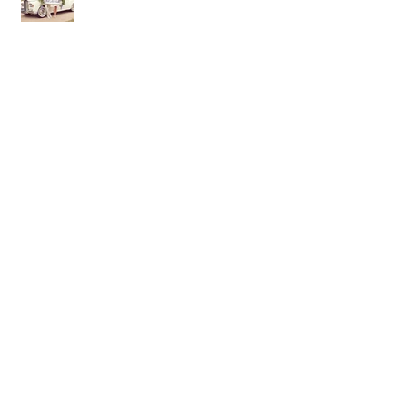
MATRIMONIO SCINTILLANTE??
ECCO LA TENDENZA 2017
La christening planner per il
Battesimo del tuo bambino
MATRIMONI ALTERNATIVI :
ORGANIZZIAMO UN WEDDING
PIC-NIC!